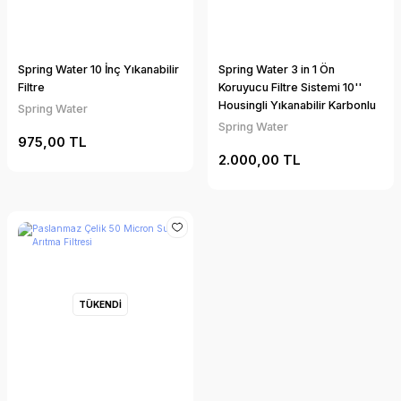
Spring Water 10 İnç Yıkanabilir
Spring Water 3 in 1 Ön
Filtre
Koruyucu Filtre Sistemi 10''
Housingli Yıkanabilir Karbonlu
Spring Water
Silifozlu Filtre 1/4''
Spring Water
975,00 TL
2.000,00 TL
TÜKENDİ