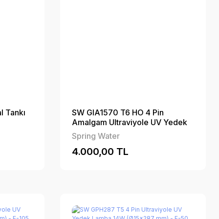
l Tankı
SW GIA1570 T6 HO 4 Pin
Amalgam Ultraviyole UV Yedek
Lamba 320W (Ø19×1554 mm) -
Spring Water
EA-300 Uyumlu
4.000,00 TL