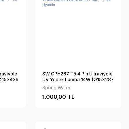
raviyole
SW GPH287 T5 4 Pin Ultraviyole
Ø15×436
UV Yedek Lamba 14W (Ø15×287
mm) - E-50 Uyumlu
Spring Water
1.000,00 TL