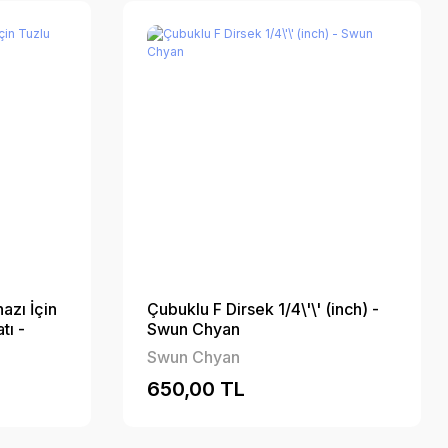
azı İçin
Çubuklu F Dirsek 1/4\'\' (inch) -
tı -
Swun Chyan
Swun Chyan
650,00 TL