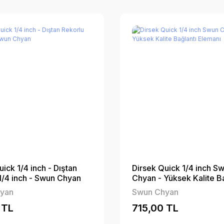
ick 1/4 inch - Dıştan
Dirsek Quick 1/4 inch S
1/4 inch - Swun Chyan
Chyan - Yüksek Kalite Ba
Elemanı
yan
Swun Chyan
 TL
715,00 TL