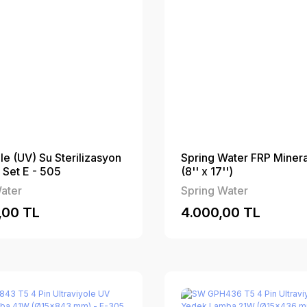
le (UV) Su Sterilizasyon
Spring Water FRP Minera
 Set E - 505
(8'' x 17'')
ater
Spring Water
,00 TL
4.000,00 TL