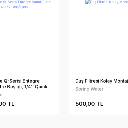
 Q-Serisi Entegre
Duş Filtresi Kolay Montaj 
ltre Başlığı, 1/4'' Quick
Spring Water
ış
e
00 TL
500,00 TL