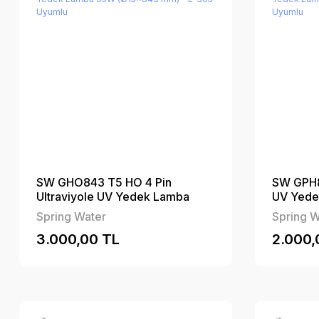
SW GHO843 T5 HO 4 Pin
SW GPH84
Ultraviyole UV Yedek Lamba
UV Yede
65W (Ø15×843 mm) - E-505
mm) - E
Spring Water
Spring W
Uyumlu
3.000,00 TL
2.000,