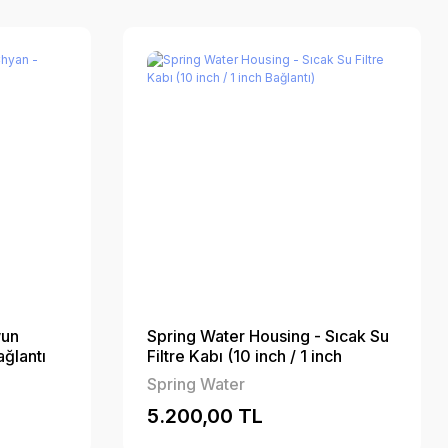
wun
Spring Water Housing - Sıcak Su
ğlantı
Filtre Kabı (10 inch / 1 inch
Bağlantı)
Spring Water
5.200,00 TL