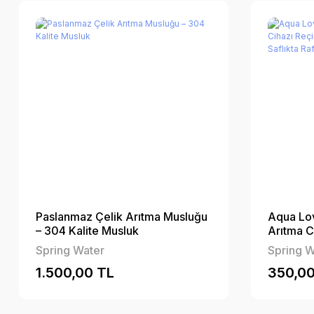
Paslanmaz Çelik Arıtma Musluğu
Aqua Lov
– 304 Kalite Musluk
Arıtma C
Yıkama T
Spring Water
Spring W
Rafine T
1.500,00 TL
350,00