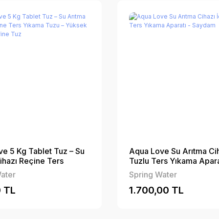
e 5 Kg Tablet Tuz – Su
Aqua Love Su Arıtma Cih
ihazı Reçine Ters
Tuzlu Ters Yıkama Apara
uzu – Yüksek Saflıkta
Saydam
ater
Spring Water
uz
 TL
1.700,00 TL