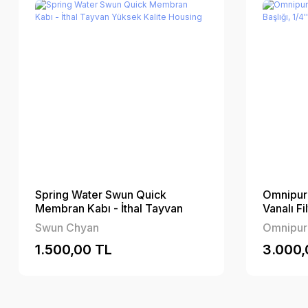
Spring Water Swun Quick
Omnipure
Membran Kabı - İthal Tayvan
Vanalı Fi
Yüksek Kalite Housing
Giriş/Çık
Swun Chyan
Omnipur
1.500,00 TL
3.000,