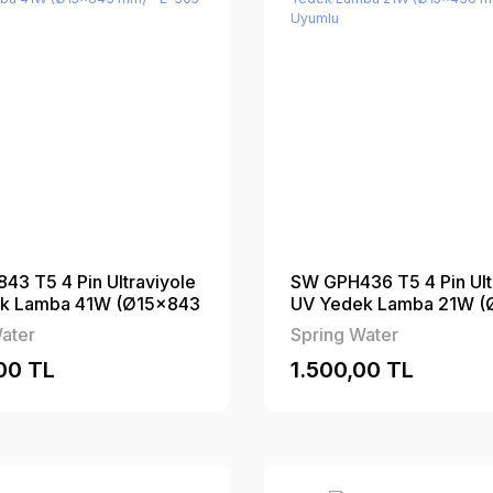
3 T5 4 Pin Ultraviyole
SW GPH436 T5 4 Pin Ult
k Lamba 41W (Ø15×843
UV Yedek Lamba 21W (
-305 Uyumlu
mm) - E-105 Uyumlu
ater
Spring Water
00 TL
1.500,00 TL