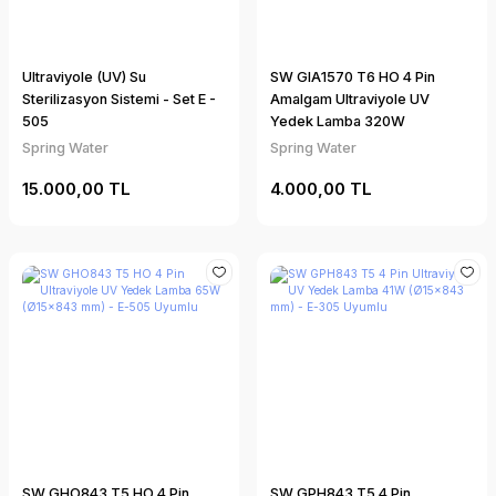
Ultraviyole (UV) Su
SW GIA1570 T6 HO 4 Pin
Sterilizasyon Sistemi - Set E -
Amalgam Ultraviyole UV
505
Yedek Lamba 320W
(Ø19×1554 mm) - EA-300
Spring Water
Spring Water
Uyumlu
15.000,00 TL
4.000,00 TL
SW GHO843 T5 HO 4 Pin
SW GPH843 T5 4 Pin