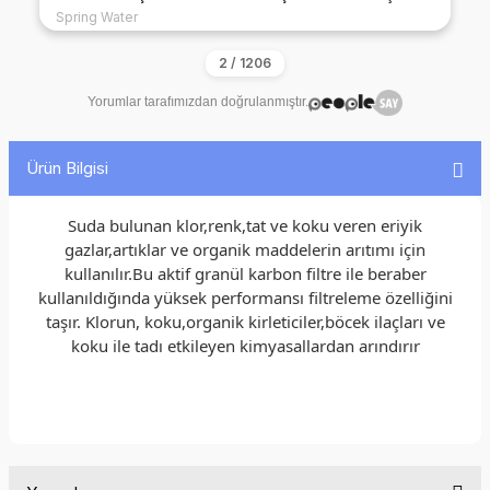
kolay.
Spring Water
Yorumlar tarafımızdan doğrulanmıştır.
Ürün Bilgisi
Suda bulunan klor,renk,tat ve koku veren eriyik
gazlar,artıklar ve organik maddelerin arıtımı için
kullanılır.Bu aktif granül karbon filtre ile beraber
kullanıldığında yüksek performansı filtreleme özelliğini
taşır. Klorun, koku,organik kirleticiler,böcek ilaçları ve
koku ile tadı etkileyen kimyasallardan arındırır