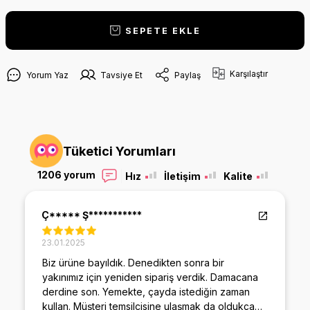
SEPETE EKLE
Karşılaştır
Yorum Yaz
Tavsiye Et
Paylaş
Tüketici Yorumları
1206 yorum
Hız
İletişim
Kalite
Ç***** Ş***********
23.01.2025
Biz ürüne bayıldık. Denedikten sonra bir
yakınımız için yeniden sipariş verdik. Damacana
derdine son. Yemekte, çayda istediğin zaman
kullan. Müşteri temsilcisine ulaşmak da oldukça