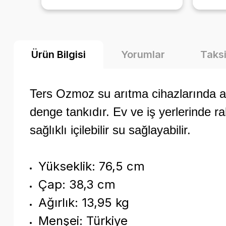
ni
ediyorum ürün zaten çok güzel
li
diyecek laf yok 🤩
yıl
rcih
marka
Ürün Bilgisi
Yorumlar
Taksi
iciyida
için.
Ters Ozmoz su arıtma cihazlarında ar
denge tankıdır. Ev ve iş yerlerinde ra
sağlıklı içilebilir su sağlayabilir.
Yükseklik: 76,5 cm
Çap: 38,3 cm
Ağırlık: 13,95 kg
Menşei: Türkiye