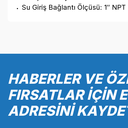
Su Giriş Bağlantı Ölçüsü: 1″ NP
Bu ürünün fiyat bilgisi, resim, ürün açıklamalarında ve diğer k
Görüş ve önerileriniz için teşekkür ederiz.
Ürün resmi kalitesiz, bozuk veya görüntülenemiyor.
Ürün açıklamasında eksik bilgiler bulunuyor.
Ürün bilgilerinde hatalar bulunuyor.
HABERLER VE ÖZ
Ürün fiyatı diğer sitelerden daha pahalı.
Bu ürüne benzer farklı alternatifler olmalı.
FIRSATLAR İÇİN 
ADRESİNİ KAYDE