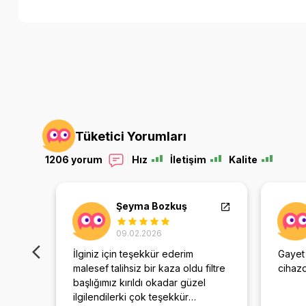
Tüketici Yorumları
1206 yorum
Hız
İletişim
Kalite
Şeyma Bozkuş
09.02.2026
İlginiz için teşekkür ederim
Gayet
nması
malesef talihsiz bir kaza oldu filtre
cihaz
e
başlığımız kırıldı okadar güzel
ıyoruz
ilgilendilerki çok teşekkür