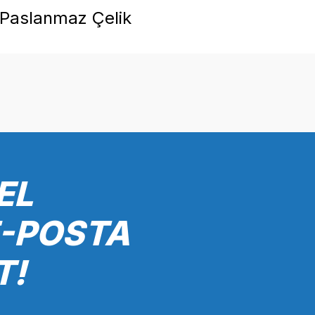
T Paslanmaz Çelik
onularda yetersiz gördüğünüz noktaları öneri formunu kullanarak tarafımız
Bu ürüne ilk yorumu siz yapın!
Yorum Yaz
EL
E-POSTA
T!
Gönder