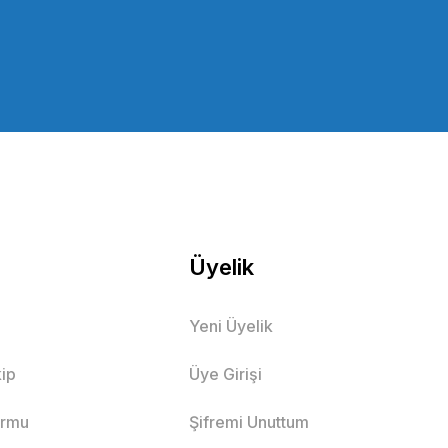
Üyelik
Yeni Üyelik
ip
Üye Girişi
ormu
Şifremi Unuttum