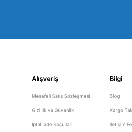
Alışveriş
Bilgi
Mesafeli Satış Sözleşmesi
Blog
Gizlilik ve Güvenlik
Kargo Tak
İptal İade Koşullari
İletişim F