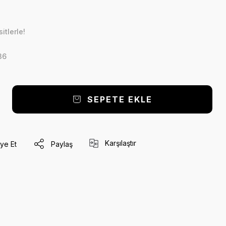
itlerle!
36
SEPETE EKLE
Karşılaştır
ye Et
Paylaş