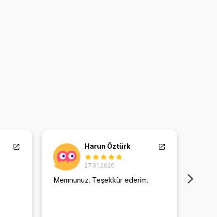
Harun Öztürk
27.01.2026
Memnunuz. Teşekkür ederim.
Daha 
verdi