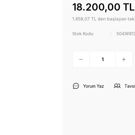
18.200,00 TL
1.858,07 TL den başlayan taks
Stok Kodu
S04W81
Yorum Yaz
Tavsi