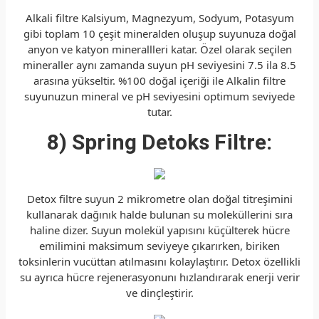
Alkali filtre Kalsiyum, Magnezyum, Sodyum, Potasyum
gibi toplam 10 çeşit mineralden oluşup suyunuza doğal
anyon ve katyon minerallleri katar. Özel olarak seçilen
mineraller aynı zamanda suyun pH seviyesini 7.5 ila 8.5
arasına yükseltir. %100 doğal içeriği ile Alkalin filtre
suyunuzun mineral ve pH seviyesini optimum seviyede
tutar.
8) Spring Detoks Filtre:
Detox filtre suyun 2 mikrometre olan doğal titreşimini
kullanarak dağınık halde bulunan su moleküllerini sıra
haline dizer. Suyun molekül yapısını küçülterek hücre
emilimini maksimum seviyeye çıkarırken, biriken
toksinlerin vucüttan atılmasını kolaylaştırır. Detox özellikli
su ayrıca hücre rejenerasyonunı hızlandırarak enerji verir
ve dinçleştirir.