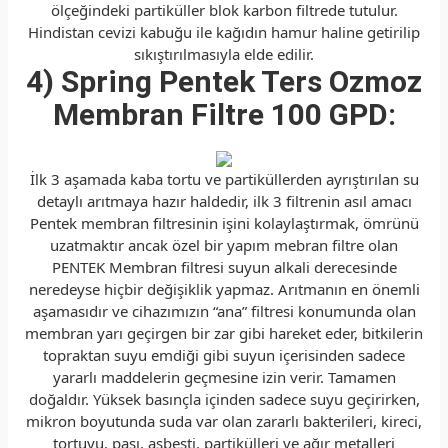
ölçeğindeki partiküller blok karbon filtrede tutulur.
Hindistan cevizi kabuğu ile kağıdın hamur haline getirilip
sıkıştırılmasıyla elde edilir.
4) Spring Pentek Ters Ozmoz
Membran Filtre 100 GPD:
İlk 3 aşamada kaba tortu ve partiküllerden ayrıştırılan su
detaylı arıtmaya hazır haldedir, ilk 3 filtrenin asıl amacı
Pentek membran filtresinin işini kolaylaştırmak, ömrünü
uzatmaktır ancak özel bir yapım mebran filtre olan
PENTEK Membran filtresi suyun alkali derecesinde
neredeyse hiçbir değişiklik yapmaz. Arıtmanın en önemli
aşamasıdır ve cihazımızın “ana” filtresi konumunda olan
membran yarı geçirgen bir zar gibi hareket eder, bitkilerin
topraktan suyu emdiği gibi suyun içerisinden sadece
yararlı maddelerin geçmesine izin verir. Tamamen
doğaldır. Yüksek basınçla içinden sadece suyu geçirirken,
mikron boyutunda suda var olan zararlı bakterileri, kireci,
tortuyu, pası, asbesti, partikülleri ve ağır metalleri