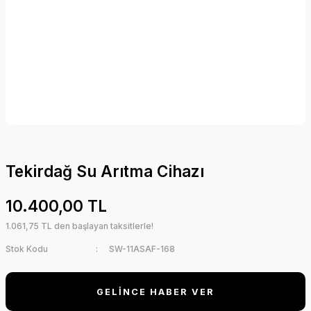
Tekirdağ Su Arıtma Cihazı
10.400,00 TL
1.061,75 TL den başlayan taksitlerle!
Stok Kodu
SW-11ASAF-168
GELİNCE HABER VER