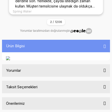
derdine son. Yemekte, çayda istediğin zaman
kullan. Müşteri temsilcisine ulaşmak da oldukça
kolay.
Spring Water
Yorumlar tarafımızdan doğrulanmıştır.
Ürün Bilgisi
Yorumlar
Taksit Seçenekleri
Bu ürüne ilk yorumu siz yapın!
Önerileriniz
Yorum Yaz