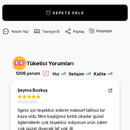
SEPETE EKLE
Karşılaştır
Yorum Yaz
Tavsiye Et
Paylaş
Tüketici Yorumları
1206 yorum
Hız
İletişim
Kalite
Şeyma Bozkuş
09.02.2026
İlginiz için teşekkür ederim malesef talihsiz bir
kaza oldu filtre başlığımız kırıldı okadar güzel
ilgilendilerki çok teşekkür ediyorum ürün zaten
çok güzel diyecek laf yok 🤩