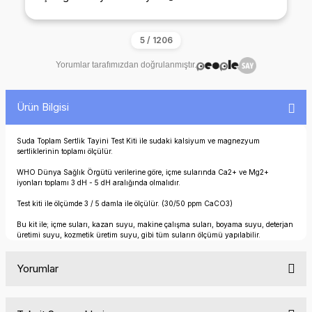
Yorumlar tarafımızdan doğrulanmıştır.
Ürün Bilgisi
Suda Toplam Sertlik Tayini Test Kiti ile sudaki kalsiyum ve magnezyum
sertliklerinin toplamı ölçülür.
WHO Dünya Sağlık Örgütü verilerine göre, içme sularında Ca2+ ve Mg2+
iyonları toplamı 3 dH - 5 dH aralığında olmalıdır.
Test kiti ile ölçümde 3 / 5 damla ile ölçülür. (30/50 ppm CaCO3)
Bu kit ile; içme suları, kazan suyu, makine çalışma suları, boyama suyu, deterjan
üretimi suyu, kozmetik üretim suyu, gibi tüm suların ölçümü yapılabilir.
Yorumlar