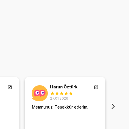
Harun Öztürk
27.01.2026
Memnunuz. Teşekkür ederim.
Daha 
verdi