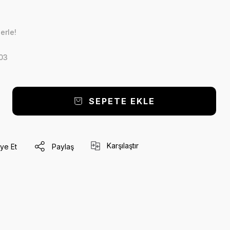
erle!
03
SEPETE EKLE
Karşılaştır
ye Et
Paylaş