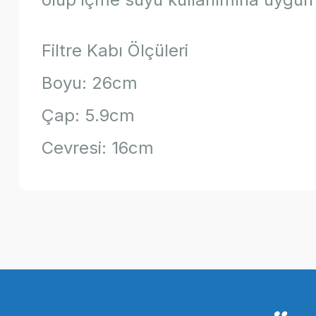
Filtre Kabı Ölçüleri
Boyu: 26cm
Çap: 5.9cm
Cevresi: 16cm
Bu ürünün fiyat bilgisi, resim, ürün açıklamalarında ve diğer k
Görüş ve önerileriniz için teşekkür ederiz.
Ürün resmi kalitesiz, bozuk veya görüntülenemiyor.
Ürün açıklamasında eksik bilgiler bulunuyor.
Ürün bilgilerinde hatalar bulunuyor.