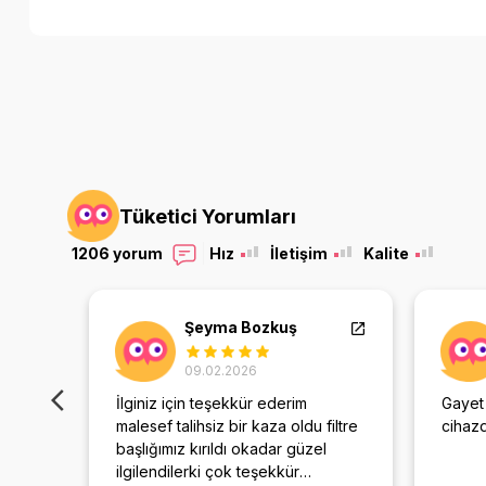
Tüketici Yorumları
1206 yorum
Hız
İletişim
Kalite
Şeyma Bozkuş
09.02.2026
İlginiz için teşekkür ederim
Gayet
nması
malesef talihsiz bir kaza oldu filtre
cihaz
e
başlığımız kırıldı okadar güzel
ıyoruz
ilgilendilerki çok teşekkür