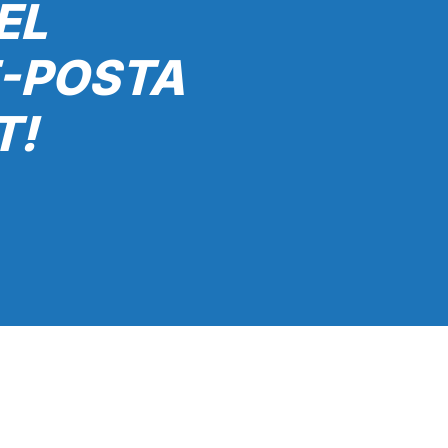
EL
E-POSTA
T!
Gönder