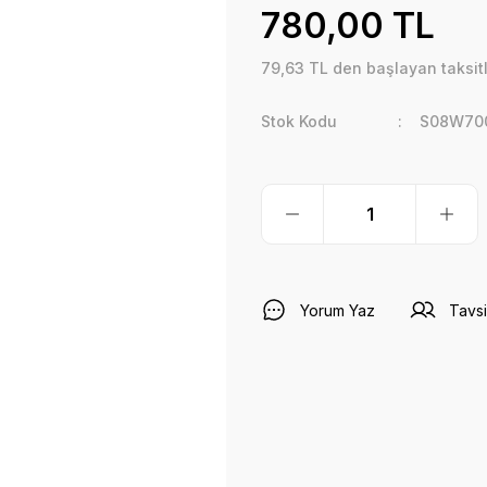
780,00 TL
79,63 TL den başlayan taksitl
Stok Kodu
S08W70
Yorum Yaz
Tavsi