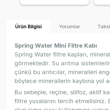
ni
ediyorum ürün zaten çok güzel
li
diyecek laf yok 🤩
yıl
rcih
marka
Ürün Bilgisi
Yorumlar
Taksi
iciyida
için.
Spring Water Mini Filtre Kabı
Spring Water filtre kapları, minera
görmektedir. Su arıtma sistemlerind
çünkü bu arıtıcılar, mineralleri e
böylece minerallerin kaybına yol a
Bu sebeple, reçine, silifoz, aktif 
filtre yuvalarını tercih etmelisini
olup içme suyu kullanımına uygun 