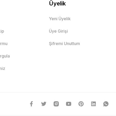
Üyelik
Yeni Üyelik
ip
Üye Girişi
ormu
Şifremi Unuttum
orgula
miz