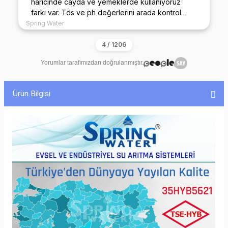
haricinde cayda ve yemeklerde kullanıyoruz
farkı var. Tds ve ph değerlerini arada kontrol
ediyorum sürekli benzer değerde. ilkini alalı 4 yıl
Spring Water
oldu filtreleride aynı marka tercih ediyorum
ağırlığı bile diğer marka filtrelerden fazla. Şuan 3.
ariticiyida alacağım dükkanda kullanmak için.
Yorumlar tarafımızdan doğrulanmıştır.
Ürün Bilgisi