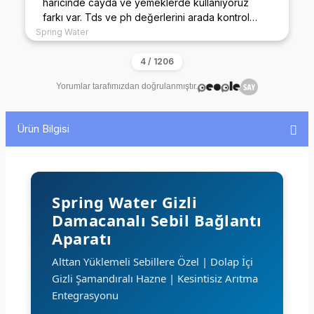
haricinde cayda ve yemeklerde kullanıyoruz
farkı var. Tds ve ph değerlerini arada kontrol
ediyorum sürekli benzer değerde. ilkini alalı 4 yıl
Spring Water
oldu filtreleride aynı marka tercih ediyorum
ağırlığı bile diğer marka filtrelerden fazla. Şuan 3.
ariticiyida alacağım dükkanda kullanmak için.
Yorumlar tarafımızdan doğrulanmıştır.
Ürün Bilgisi
Spring Water Gizli
Damacanalı Sebil Bağlantı
Aparatı
Alttan Yüklemeli Sebillere Özel | Dolap İçi
Gizli Şamandıralı Hazne | Kesintisiz Arıtma
Entegrasyonu