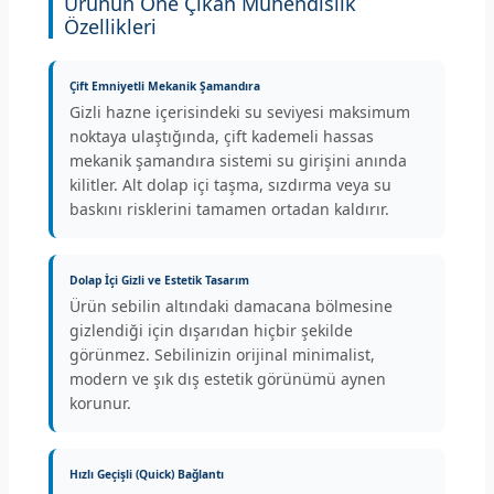
Ürünün Öne Çıkan Mühendislik
Özellikleri
Çift Emniyetli Mekanik Şamandıra
Gizli hazne içerisindeki su seviyesi maksimum
noktaya ulaştığında, çift kademeli hassas
mekanik şamandıra sistemi su girişini anında
kilitler. Alt dolap içi taşma, sızdırma veya su
baskını risklerini tamamen ortadan kaldırır.
Dolap İçi Gizli ve Estetik Tasarım
Ürün sebilin altındaki damacana bölmesine
gizlendiği için dışarıdan hiçbir şekilde
görünmez. Sebilinizin orijinal minimalist,
modern ve şık dış estetik görünümü aynen
korunur.
Hızlı Geçişli (Quick) Bağlantı