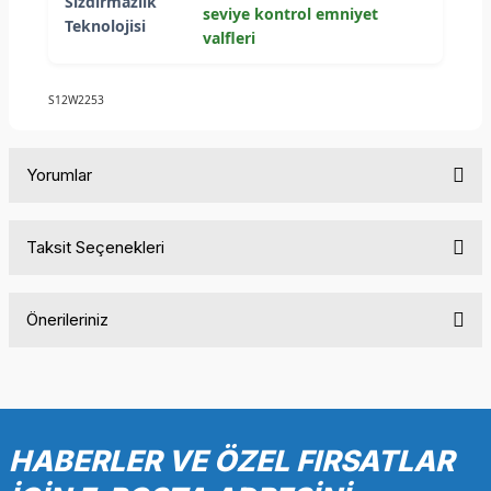
Sızdırmazlık
seviye kontrol emniyet
Teknolojisi
valfleri
S12W2253
Yorumlar
Taksit Seçenekleri
Bu ürüne ilk yorumu siz yapın!
Önerileriniz
Yorum Yaz
Bu ürünün fiyat bilgisi, resim, ürün açıklamalarında ve diğer
konularda yetersiz gördüğünüz noktaları öneri formunu
kullanarak tarafımıza iletebilirsiniz.
Görüş ve önerileriniz için teşekkür ederiz.
HABERLER VE ÖZEL FIRSATLAR