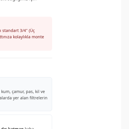
ı standart 3/4" (Üç
ttınıza kolaylıkla monte
kum, çamur, pas, kil ve
arda yer alan filtrelerin
r dış katman
kaba