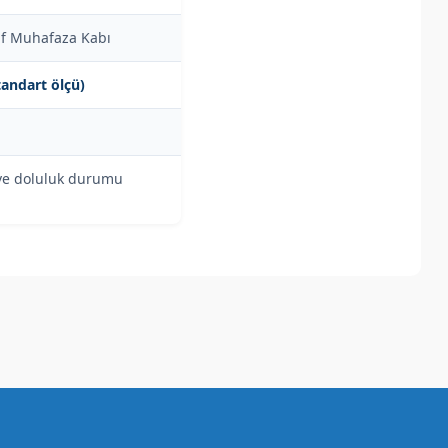
faf Muhafaza Kabı
tandart ölçü)
k ve doluluk durumu
a iletebilirsiniz.