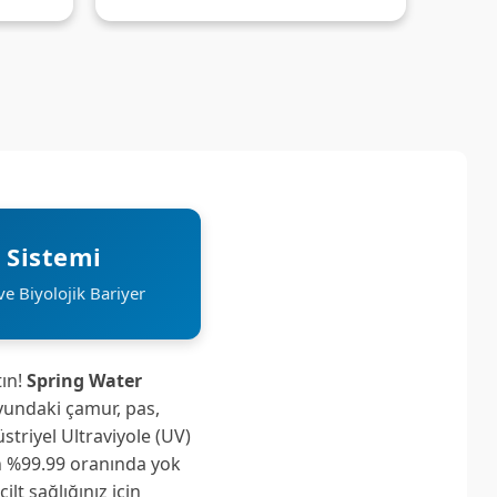
 Sistemi
ve Biyolojik Bariyer
tın!
Spring Water
uyundaki çamur, pas,
striyel Ultraviyole (UV)
an %99.99 oranında yok
t sağlığınız için