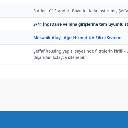
3 Adet 10" Standart Boyutlu, Kalınlaştırılmış Şef
3/4" İnç (Daire ve bina girişlerine tam uyumlu s
Mekanik Akışlı Ağır Hizmet UV Filtre Sistemi
Şeffaf housing yapısı sayesinde filtrelerin kirlili
dışarıdan kolayca izlenebilir.
onularda yetersiz gördüğünüz noktaları öneri formunu kullanarak tarafımız
Bu ürüne ilk yorumu siz yapın!
Yorum Yaz