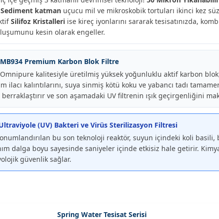
 Sediment katman
uçucu mil ve mikroskobik tortuları ikinci kez süz
ktif
Silifoz Kristalleri
ise kireç iyonlarını sararak tesisatınızda, kom
 oluşumunu kesin olarak engeller.
MB934 Premium Karbon Blok Filtre
nipure kalitesiyle üretilmiş yüksek yoğunluklu aktif karbon blok,
rım ilacı kalıntılarını, suya sinmiş kötü koku ve yabancı tadı tama
, berraklaştırır ve son aşamadaki UV filtrenin ışık geçirgenliğini ma
ltraviyole (UV) Bakteri ve Virüs Sterilizasyon Filtresi
numlandırılan bu son teknoloji reaktör, suyun içindeki koli basili, b
nım dalga boyu sayesinde saniyeler içinde etkisiz hale getirir. Ki
lojik güvenlik sağlar.
Spring Water Tesisat Serisi