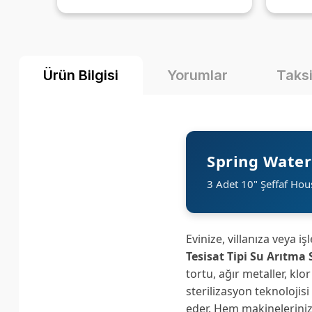
el
Ürün Bilgisi
Yorumlar
Taksi
Spring Water
3 Adet 10" Şeffaf Hous
Evinize, villanıza veya 
Tesisat Tipi Su Arıtma 
tortu, ağır metaller, kl
sterilizasyon teknoloji
eder. Hem makineleriniz 