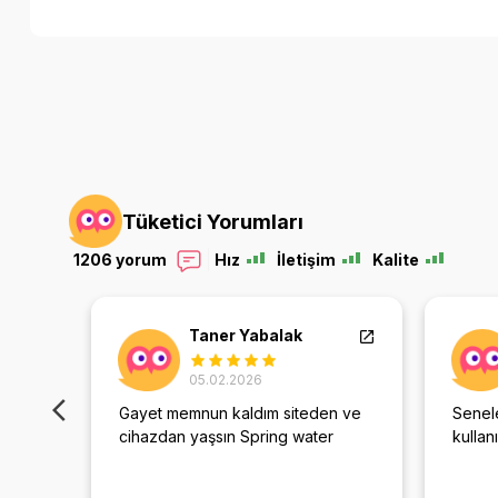
Tüketici Yorumları
1206 yorum
Hız
İletişim
Kalite
Taner Yabalak
05.02.2026
Gayet memnun kaldım siteden ve
Senele
iltre
cihazdan yaşsın Spring water
kullan
l