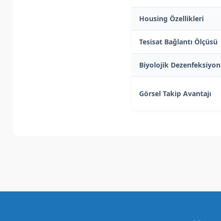
Housing Özellikleri
Tesisat Bağlantı Ölçüsü
Biyolojik Dezenfeksiyon
Görsel Takip Avantajı
Bu ürünün fiyat bilgisi, resim, ürün açıklamalarında ve diğer k
Görüş ve önerileriniz için teşekkür ederiz.
Ürün resmi kalitesiz, bozuk veya görüntülenemiyor.
Ürün açıklamasında eksik bilgiler bulunuyor.
Ürün bilgilerinde hatalar bulunuyor.