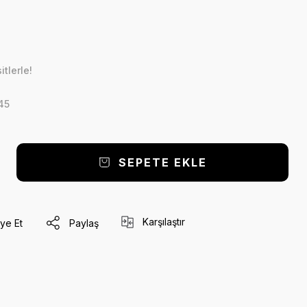
tlerle!
45
SEPETE EKLE
Karşılaştır
ye Et
Paylaş