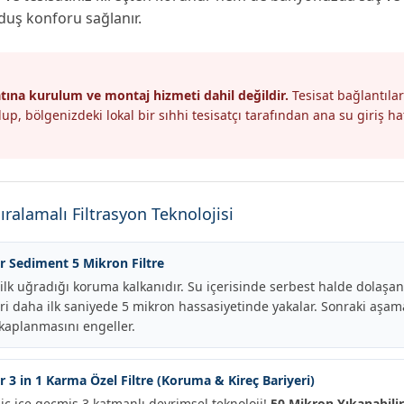
uş konforu sağlanır.
atına kurulum ve montaj hizmeti dahil değildir.
Tesisat bağlantılar
up, bölgenizdeki lokal bir sıhhi tesisatçı tarafından ana su giriş ha
ıralamalı Filtrasyon Teknolojisi
r Sediment 5 Mikron Filtre
k uğradığı koruma kalkanıdır. Su içerisinde serbest halde dolaşan 
i daha ilk saniyede 5 mikron hassasiyetinde yakalar. Sonraki aşamal
kaplanmasını engeller.
 3 in 1 Karma Özel Filtre (Koruma & Kireç Bariyeri)
 iç içe geçmiş 3 katmanlı devrimsel teknoloji!
50 Mikron Yıkanabili