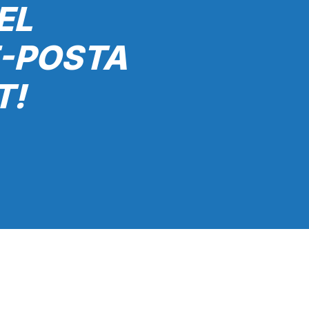
EL
E-POSTA
T!
Gönder