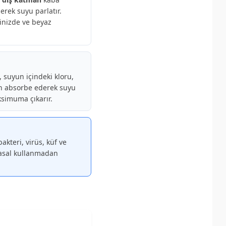
erek suyu parlatır.
binizde ve beyaz
 suyun içindeki kloru,
men absorbe ederek suyu
ksimuma çıkarır.
akteri, virüs, küf ve
myasal kullanmadan