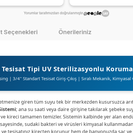
Yorumlar tarafımızdan doğrulanmıştır.
t Seçenekleri
Önerileriniz
 Tesisat Tipi UV Sterilizasyonlu Koruma
ing | 3/4" Standart Tesisat Giriş-Çıkış | Sıralı Mekanik, Kimyasal 
işletmenize giren tüm suyu tek bir merkezden kusursuzca arı
Sistemi
; ana su saati veya daire girişine takılarak şebeke s
or ve kireci tamamen temizler. Sistemin kalbinde yer alan endü
si sayesinde, sudaki bakteri ve virüsleri kimyasal kullanmad
ve tesisatınız kireçten korunur hem de banyonuzda saç ve cil