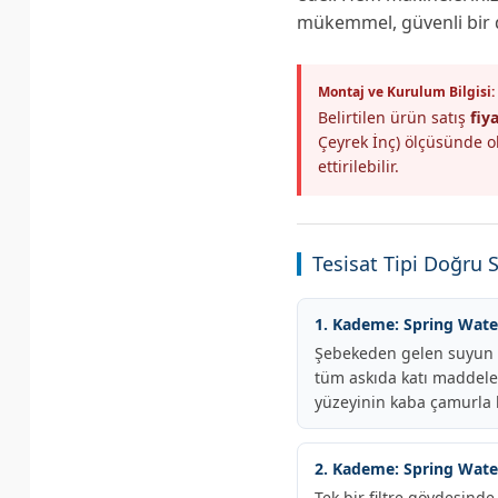
mükemmel, güvenli bir d
Montaj ve Kurulum Bilgisi:
Belirtilen ürün satış
fiy
Çeyrek İnç) ölçüsünde ol
ettirilebilir.
Tesisat Tipi Doğru S
1. Kademe: Spring Wate
Şebekeden gelen suyun il
tüm askıda katı maddeler
yüzeyinin kaba çamurla 
2. Kademe: Spring Water
Tek bir filtre gövdesinde