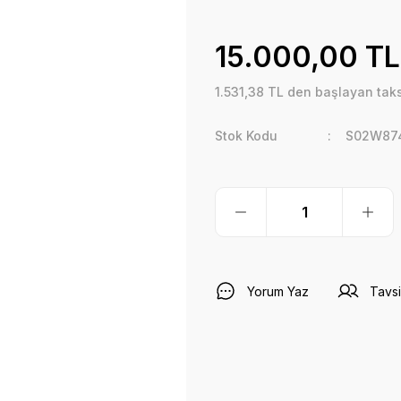
15.000,00 TL
1.531,38 TL den başlayan taksi
Stok Kodu
S02W87
Yorum Yaz
Tavsi