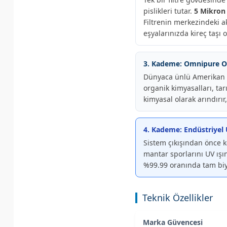
pislikleri tutar.
5 Mikron
Filtrenin merkezindeki a
eşyalarınızda kireç taşı
3. Kademe: Omnipure O
Dünyaca ünlü Amerikan Om
organik kimyasalları, ta
kimyasal olarak arındırır
4. Kademe: Endüstriyel U
Sistem çıkışından önce ko
mantar sporlarını UV ışı
%99.99 oranında tam biyo
Teknik Özellikler
Marka Güvencesi