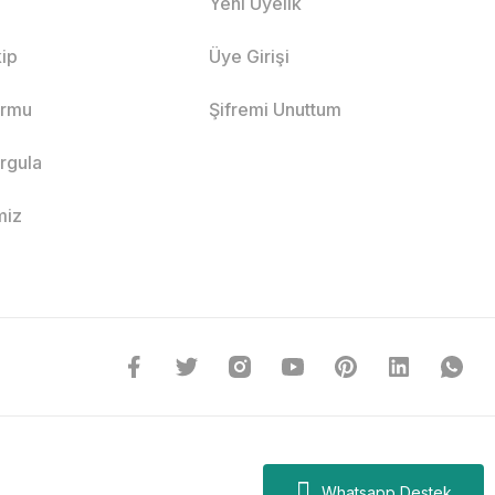
Yeni Üyelik
ip
Üye Girişi
ormu
Şifremi Unuttum
orgula
miz
Whatsapp Destek