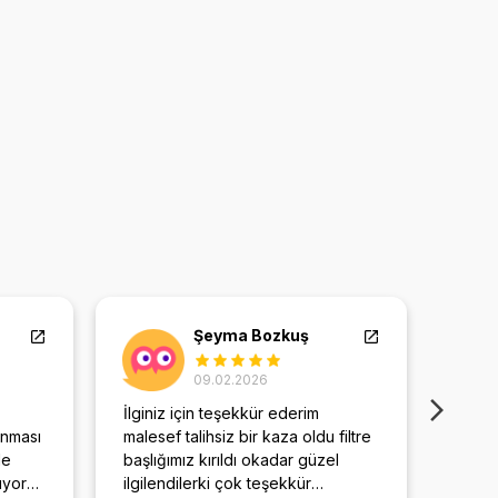
Şeyma Bozkuş
09.02.2026
İlginiz için teşekkür ederim
Gayet
anması
malesef talihsiz bir kaza oldu filtre
cihaz
de
başlığımız kırıldı okadar güzel
ıyoruz
ilgilendilerki çok teşekkür