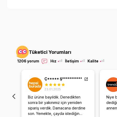
Tüketici Yorumları
1206 yorum
Hız
İletişim
Kalite
Ç***** Ş***********
23.01.2025
 karar
Biz ürüne bayıldık. Denedikten
Niye 
ımız
sonra bir yakınımız için yeniden
dediği
si
sipariş verdik. Damacana derdine
anneml
de bir
son. Yemekte, çayda istediğin