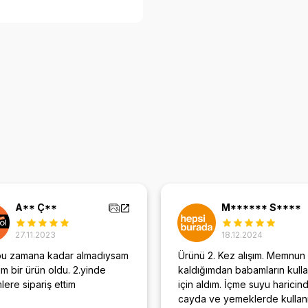
A** Ç**
M****** S****
27.11.2023
18.12.2024
bu zamana kadar almadıysam
Ürünü 2. Kez alışım. Memnun
m bir ürün oldu. 2.yinde
kaldığımdan babamların kull
ere sipariş ettim
için aldım. İçme suyu haricin
cayda ve yemeklerde kullan