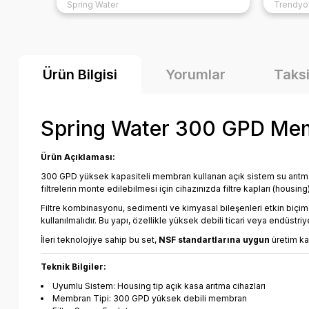
lum
Spring Water
zaman kullan. Müşteri temsilcisine
Trendyo
ulaşmak da oldukça kolay.
önül
ı
şteri
Ürün Bilgisi
Yorumlar
Taksi
esi
Spring Water 300 GPD Membr
Ürün Açıklaması:
300 GPD yüksek kapasiteli membran kullanan açık sistem su arıtma 
filtrelerin monte edilebilmesi için cihazınızda filtre kapları (housing
Filtre kombinasyonu, sedimenti ve kimyasal bileşenleri etkin biçim
kullanılmalıdır. Bu yapı, özellikle yüksek debili ticari veya endüstriy
İleri teknolojiye sahip bu set,
NSF standartlarına uygun
üretim kal
Teknik Bilgiler:
Uyumlu Sistem: Housing tip açık kasa arıtma cihazları
Membran Tipi: 300 GPD yüksek debili membran