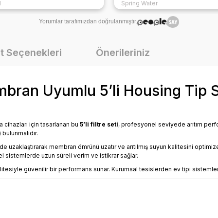
l
Spring Water
farkı var. Tds ve ph değerler
arada kontrol ediyorum sürek
Yorumlar tarafımızdan doğrulanmıştır.
benzer değerde. ilkini alalı 4 
oldu filtreleride aynı marka t
ediyorum ağırlığı bile diğer 
t Seçenekleri
Önerileriniz
filtrelerden fazla. Şuan 3. arit
alacağım dükkanda kullanmak
an Uyumlu 5’li Housing Tip Su 
cihazları için tasarlanan bu
5’li filtre seti
, profesyonel seviyede arıtım perf
) bulunmalıdır.
de uzaklaştırarak membran ömrünü uzatır ve arıtılmış suyun kalitesini optimiz
el sistemlerde uzun süreli verim ve istikrar sağlar.
itesiyle güvenilir bir performans sunar. Kurumsal tesislerden ev tipi sistemle