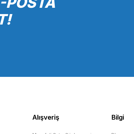
E-POSTA
T!
Gönder
Alışveriş
Bilgi