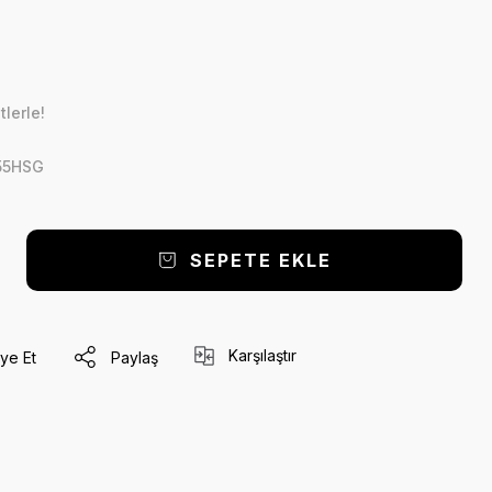
lerle!
55HSG
SEPETE EKLE
Karşılaştır
ye Et
Paylaş