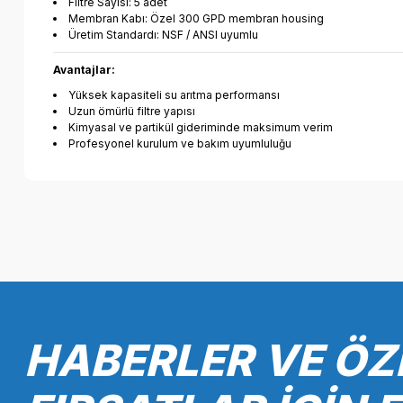
Filtre Sayısı: 5 adet
Membran Kabı: Özel 300 GPD membran housing
Üretim Standardı: NSF / ANSI uyumlu
Avantajlar:
Yüksek kapasiteli su arıtma performansı
Uzun ömürlü filtre yapısı
Kimyasal ve partikül gideriminde maksimum verim
Profesyonel kurulum ve bakım uyumluluğu
Bu ürünün fiyat bilgisi, resim, ürün açıklamalarında ve diğer k
Görüş ve önerileriniz için teşekkür ederiz.
Ürün resmi kalitesiz, bozuk veya görüntülenemiyor.
Ürün açıklamasında eksik bilgiler bulunuyor.
Ürün bilgilerinde hatalar bulunuyor.
HABERLER VE ÖZ
Ürün fiyatı diğer sitelerden daha pahalı.
Bu ürüne benzer farklı alternatifler olmalı.