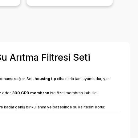
ini
ediyorum ürün zaten çok güzel
li
diyecek laf yok 🤩
yıl
ercih
marka
iciyida
 için.
Arıtma Filtresi Seti
ormansı sağlar. Set,
housing tip
cihazlarla tam uyumludur; yani
e eder.
300 GPD membran
ise özel membran kabı ile
re kadar geniş bir kullanım yelpazesinde su kalitesini korur.