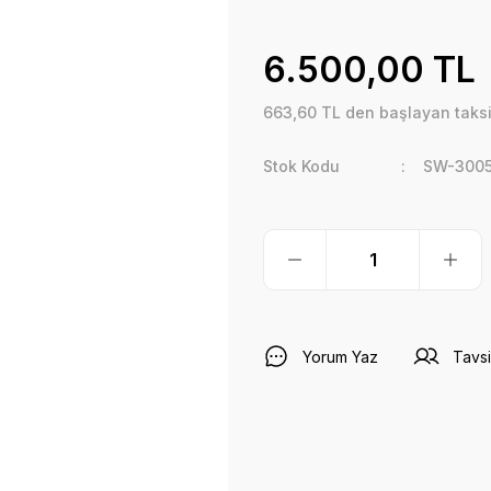
6.500,00 TL
663,60 TL den başlayan taksit
Stok Kodu
SW-300
Yorum Yaz
Tavsi