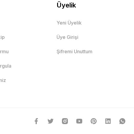
Üyelik
Yeni Üyelik
ip
Üye Girişi
ormu
Şifremi Unuttum
orgula
miz