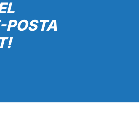
EL
E-POSTA
T!
Gönder