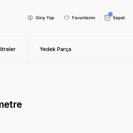
Giriş Yap
Favorilerim
Sepet
iltreler
Yedek Parça
metre