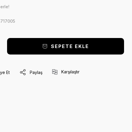
erle!
717005
SEPETE EKLE
Karşılaştır
ye Et
Paylaş