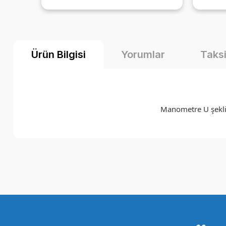
ni
ediyorum ürün zaten çok güzel
li
diyecek laf yok 🤩
yıl
rcih
marka
Ürün Bilgisi
Yorumlar
Taksi
iciyida
için.
Manometre U şeklin
Bu ürünün fiyat bilgisi, resim, ürün açıklamalarında ve diğer k
Görüş ve önerileriniz için teşekkür ederiz.
Ürün resmi kalitesiz, bozuk veya görüntülenemiyor.
Ürün açıklamasında eksik bilgiler bulunuyor.
Ürün bilgilerinde hatalar bulunuyor.