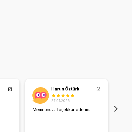
Harun Öztürk
27.01.2026
Memnunuz. Teşekkür ederim.
Daha 
verdi