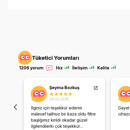
Tüketici Yorumları
1206 yorum
Hız
İletişim
Kalite
Şeyma Bozkuş
09.02.2026
İlginiz için teşekkür ederim
Gayet
nması
malesef talihsiz bir kaza oldu filtre
cihaz
e
başlığımız kırıldı okadar güzel
ıyoruz
ilgilendilerki çok teşekkür