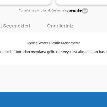
Yorumlar tarafımızdan doğrulanmıştır.
t Seçenekleri
Önerileriniz
Spring Water Plastik Manometre
deki bir borudan meydana gelir. Gaz veya sıvı akışkanların basın
onularda yetersiz gördüğünüz noktaları öneri formunu kullanarak tarafımız
Bu ürüne ilk yorumu siz yapın!
Yorum Yaz