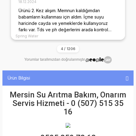
09.02.2026
İlginiz için teşekkür ederim malesef talihsiz bir
kaza oldu filtre başlığımız kırıldı okadar güzel
ilgilendilerki çok teşekkür ediyorum ürün zaten
çok güzel diyecek laf yok 🤩
Yorumlar tarafımızdan doğrulanmıştır.
Ürün Bilgisi
Mersin Su Arıtma Bakım, Onarım
Servis Hizmeti - 0 (507) 515 35
16