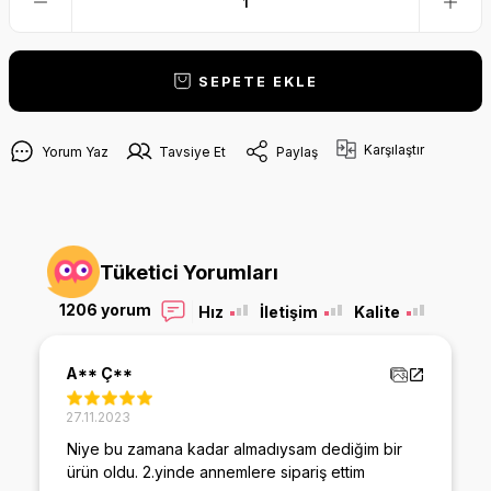
SEPETE EKLE
Karşılaştır
Yorum Yaz
Tavsiye Et
Paylaş
Tüketici Yorumları
1206 yorum
Hız
İletişim
Kalite
A** Ç**
27.11.2023
Niye bu zamana kadar almadıysam dediğim bir
ürün oldu. 2.yinde annemlere sipariş ettim