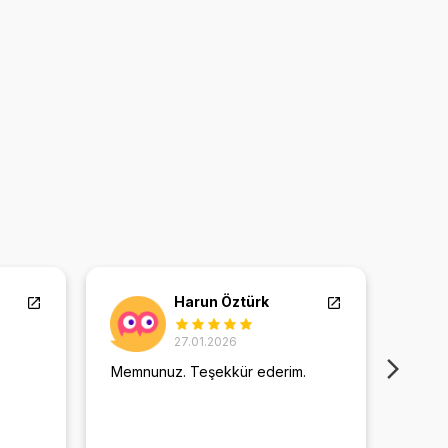
Harun Öztürk
27.01.2026
Memnunuz. Teşekkür ederim.
Daha 
verdi