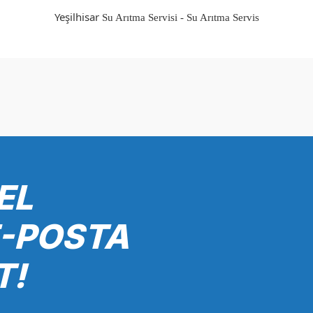
Yeşilhisar
Su Arıtma Servisi - Su Arıtma Servis
onularda yetersiz gördüğünüz noktaları öneri formunu kullanarak tarafımız
Bu ürüne ilk yorumu siz yapın!
Yorum Yaz
EL
E-POSTA
T!
Gönder