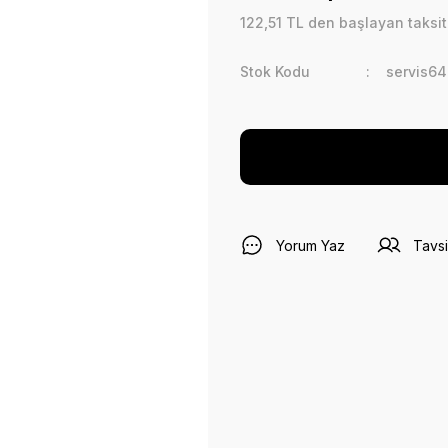
122,51 TL den başlayan taksitl
Stok Kodu
servis64
Yorum Yaz
Tavsi