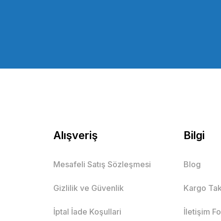
Alışveriş
Bilgi
Mesafeli Satış Sözleşmesi
Blog
Gizlilik ve Güvenlik
Kargo Tak
İptal İade Koşullari
İletişim F