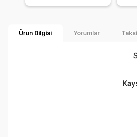
ni
ediyorum ürün zaten çok güzel
li
diyecek laf yok 🤩
yıl
rcih
marka
Ürün Bilgisi
Yorumlar
Taksi
iciyida
için.
S
Kays