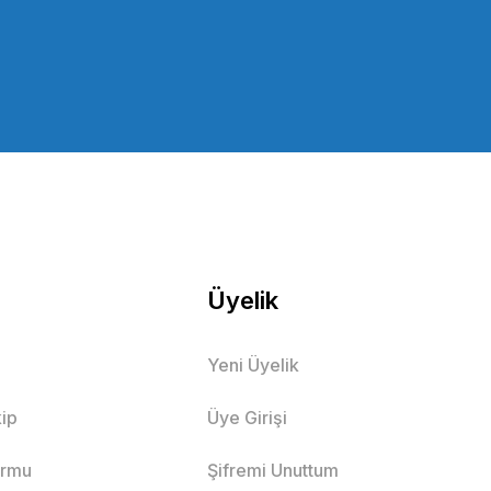
Üyelik
Yeni Üyelik
ip
Üye Girişi
ormu
Şifremi Unuttum