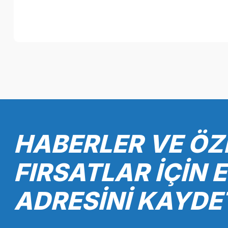
Bu ürünün fiyat bilgisi, resim, ürün açıklamalarında ve diğer k
Görüş ve önerileriniz için teşekkür ederiz.
Ürün resmi kalitesiz, bozuk veya görüntülenemiyor.
Ürün açıklamasında eksik bilgiler bulunuyor.
Ürün bilgilerinde hatalar bulunuyor.
HABERLER VE ÖZ
Ürün fiyatı diğer sitelerden daha pahalı.
Bu ürüne benzer farklı alternatifler olmalı.
FIRSATLAR İÇİN 
ADRESİNİ KAYDE