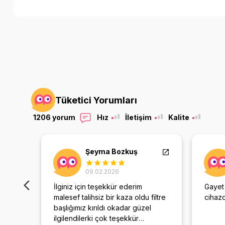
Tüketici Yorumları
1206 yorum
Hız
İletişim
Kalite
Şeyma Bozkuş
09.02.2026
İlginiz için teşekkür ederim
Gayet
nması
malesef talihsiz bir kaza oldu filtre
cihaz
e
başlığımız kırıldı okadar güzel
ıyoruz
ilgilendilerki çok teşekkür