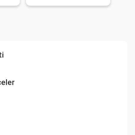
ti
çeler