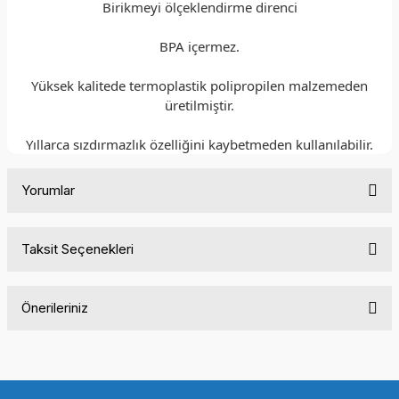
Birikmeyi ölçeklendirme direnci
BPA içermez.
Yüksek kalitede termoplastik polipropilen malzemeden
üretilmiştir.
Yıllarca sızdırmazlık özelliğini kaybetmeden kullanılabilir.
Yorumlar
Taksit Seçenekleri
Bu ürüne ilk yorumu siz yapın!
Önerileriniz
Yorum Yaz
Bu ürünün fiyat bilgisi, resim, ürün açıklamalarında ve diğer
konularda yetersiz gördüğünüz noktaları öneri formunu
kullanarak tarafımıza iletebilirsiniz.