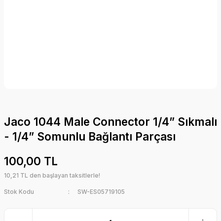
Jaco 1044 Male Connector 1/4” Sıkmalı
- 1/4” Somunlu Bağlantı Parçası
100,00 TL
10,21 TL den başlayan taksitlerle!
Stok Kodu
SW-ES05719105