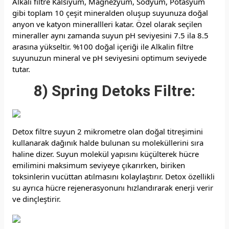
Alkali filtre Kalsiyum, Magnezyum, Sodyum, Potasyum
gibi toplam 10 çeşit mineralden oluşup suyunuza doğal
anyon ve katyon minerallleri katar. Özel olarak seçilen
mineraller aynı zamanda suyun pH seviyesini 7.5 ila 8.5
arasına yükseltir. %100 doğal içeriği ile Alkalin filtre
suyunuzun mineral ve pH seviyesini optimum seviyede
tutar.
8) Spring Detoks Filtre:
Detox filtre suyun 2 mikrometre olan doğal titreşimini
kullanarak dağınık halde bulunan su moleküllerini sıra
haline dizer. Suyun molekül yapısını küçülterek hücre
emilimini maksimum seviyeye çıkarırken, biriken
toksinlerin vucüttan atılmasını kolaylaştırır. Detox özellikli
su ayrıca hücre rejenerasyonunı hızlandırarak enerji verir
ve dinçleştirir.