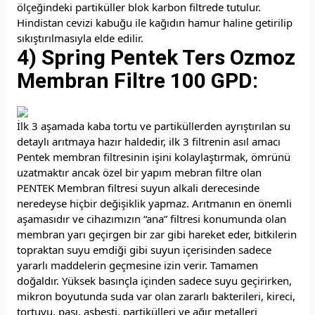
ölçeğindeki partiküller blok karbon filtrede tutulur.
Hindistan cevizi kabuğu ile kağıdın hamur haline getirilip
sıkıştırılmasıyla elde edilir.
4) Spring Pentek Ters Ozmoz
Membran Filtre 100 GPD:
İlk 3 aşamada kaba tortu ve partiküllerden ayrıştırılan su
detaylı arıtmaya hazır haldedir, ilk 3 filtrenin asıl amacı
Pentek membran filtresinin işini kolaylaştırmak, ömrünü
uzatmaktır ancak özel bir yapım mebran filtre olan
PENTEK Membran filtresi suyun alkali derecesinde
neredeyse hiçbir değişiklik yapmaz. Arıtmanın en önemli
aşamasıdır ve cihazımızın “ana” filtresi konumunda olan
membran yarı geçirgen bir zar gibi hareket eder, bitkilerin
topraktan suyu emdiği gibi suyun içerisinden sadece
yararlı maddelerin geçmesine izin verir. Tamamen
doğaldır. Yüksek basınçla içinden sadece suyu geçirirken,
mikron boyutunda suda var olan zararlı bakterileri, kireci,
tortuyu, pası, asbesti, partikülleri ve ağır metalleri