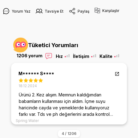
Karşılaştır
Yorum Yaz
Tavsiye Et
Paylaş
Tüketici Yorumları
1206 yorum
Hız
İletişim
Kalite
M****** S****
18.12.2024
Ürünü 2. Kez alışım. Memnun kaldığımdan
babamların kullanması için aldım. İçme suyu
haricinde cayda ve yemeklerde kullanıyoruz
farkı var. Tds ve ph değerlerini arada kontrol
ediyorum sürekli benzer değerde. ilkini alalı 4 yıl
Spring Water
oldu filtreleride aynı marka tercih ediyorum
ağırlığı bile diğer marka filtrelerden fazla. Şuan 3.