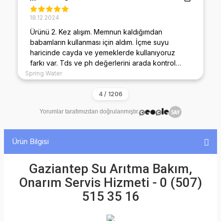
09.02.2026
İlginiz için teşekkür ederim malesef talihsiz bir
kaza oldu filtre başlığımız kırıldı okadar güzel
ilgilendilerki çok teşekkür ediyorum ürün zaten
çok güzel diyecek laf yok 🤩
Yorumlar tarafımızdan doğrulanmıştır.
Ürün Bilgisi
Gaziantep Su Arıtma Bakım,
Onarım Servis Hizmeti - 0 (507)
515 35 16