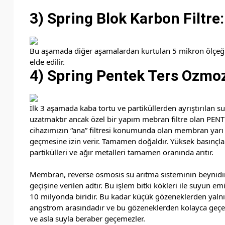
3) Spring Blok Karbon Filtre:
Bu aşamada diğer aşamalardan kurtulan 5 mikron ölçeğindek
elde edilir.
4) Spring Pentek Ters Ozmo
İlk 3 aşamada kaba tortu ve partiküllerden ayrıştırılan su
uzatmaktır ancak özel bir yapım mebran filtre olan PENT
cihazımızın “ana” filtresi konumunda olan membran yarı g
geçmesine izin verir. Tamamen doğaldır. Yüksek basınçla i
partikülleri ve ağır metalleri tamamen oranında arıtır.
Membran, reverse osmosis su arıtma sisteminin beynidir
geçişine verilen adtır. Bu işlem bitki kökleri ile suyun
10 milyonda biridir. Bu kadar küçük gözeneklerden yalnız
angstrom arasındadır ve bu gözeneklerden kolayca geçer
ve asla suyla beraber geçemezler.