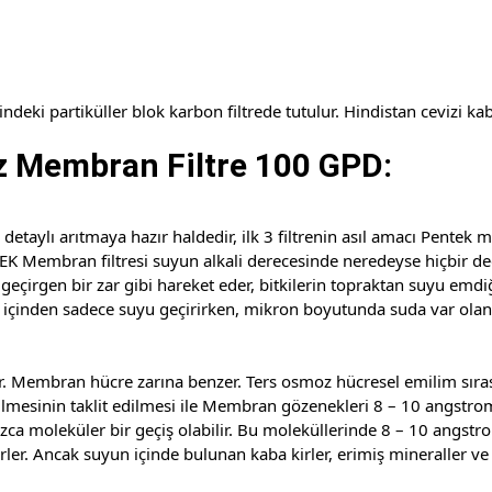
i partiküller blok karbon filtrede tutulur. Hindistan cevizi kabuğ
z Membran Filtre 100 GPD:
 detaylı arıtmaya hazır haldedir, ilk 3 filtrenin asıl amacı Pentek
EK Membran filtresi suyun alkali derecesinde neredeyse hiçbir d
eçirgen bir zar gibi hareket eder, bitkilerin topraktan suyu emdi
çinden sadece suyu geçirirken, mikron boyutunda suda var olan zara
. Membran hücre zarına benzer. Ters osmoz hücresel emilim sıras
 emilmesinin taklit edilmesi ile Membran gözenekleri 8 – 10 angstr
ca moleküler bir geçiş olabilir. Bu moleküllerinde 8 – 10 angstro
ler. Ancak suyun içinde bulunan kaba kirler, erimiş mineraller v