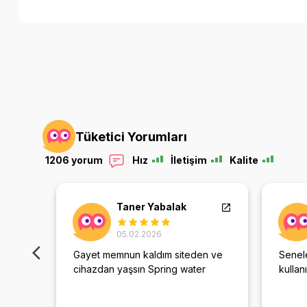
Tüketici Yorumları
1206 yorum
Hız
İletişim
Kalite
Taner Yabalak
05.02.2026
Gayet memnun kaldım siteden ve
Senele
iltre
cihazdan yaşsın Spring water
kullan
l