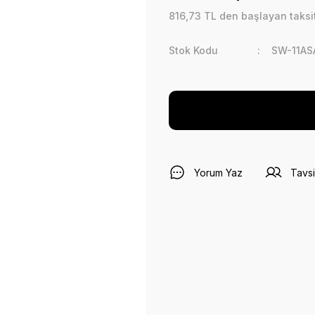
816,73 TL den başlayan taksit
Stok Kodu
SW-11AS
Yorum Yaz
Tavsi