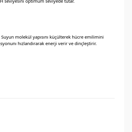
 pH seviyesini optimum seviyede tutar.
r. Suyun molekül yapısını küçülterek hücre emilimini
yonunı hızlandırarak enerji verir ve dinçleştirir.