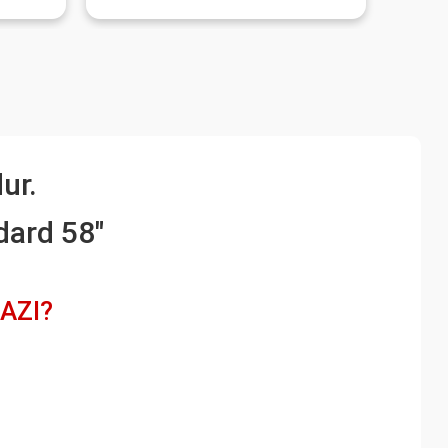
ur.
dard 58"
AZI?