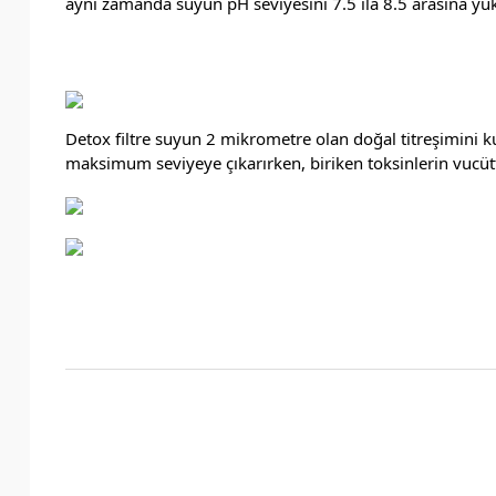
aynı zamanda suyun pH seviyesini 7.5 ila 8.5 arasına yüks
Detox filtre suyun 2 mikrometre olan doğal titreşimini k
maksimum seviyeye çıkarırken, biriken toksinlerin vucüttan