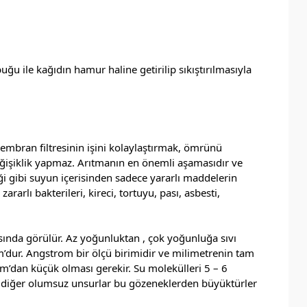
u ile kağıdın hamur haline getirilip sıkıştırılmasıyla
 membran filtresinin işini kolaylaştırmak, ömrünü
eğişiklik yapmaz. Arıtmanın en önemli aşamasıdır ve
ği gibi suyun içerisinden sadece yararlı maddelerin
rlı bakterileri, kireci, tortuyu, pası, asbesti,
ında görülür. Az yoğunluktan , çok yoğunluğa sıvı
om’dur. Angstrom bir ölçü birimidir ve milimetrenin tam
m’dan küçük olması gerekir. Su molekülleri 5 – 6
e diğer olumsuz unsurlar bu gözeneklerden büyüktürler