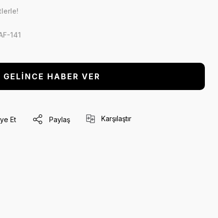
lerle!
AF-141
GELİNCE HABER VER
Karşılaştır
ye Et
Paylaş