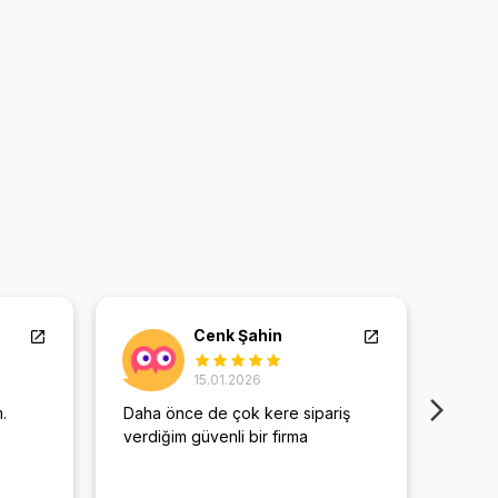
Cenk Şahin
15.01.2026
.
Daha önce de çok kere sipariş
Doğru
verdiğim güvenli bir firma
temsil