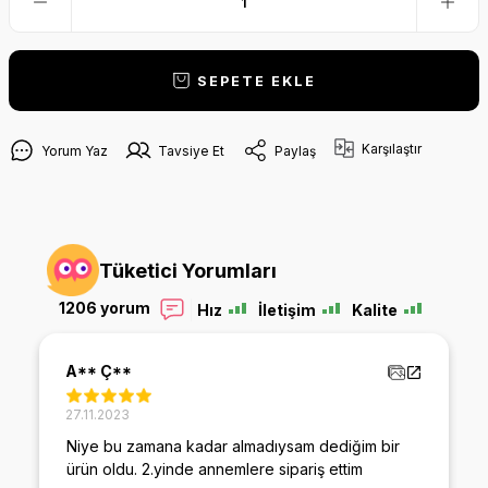
SEPETE EKLE
Karşılaştır
Yorum Yaz
Tavsiye Et
Paylaş
Tüketici Yorumları
1206 yorum
Hız
İletişim
Kalite
M****** S****
18.12.2024
Ürünü 2. Kez alışım. Memnun kaldığımdan
babamların kullanması için aldım. İçme suyu