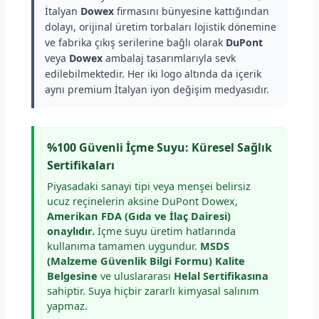
İtalyan
Dowex
firmasını bünyesine kattığından
dolayı, orijinal üretim torbaları lojistik dönemine
ve fabrika çıkış serilerine bağlı olarak
DuPont
veya
Dowex
ambalaj tasarımlarıyla sevk
edilebilmektedir. Her iki logo altında da içerik
aynı premium İtalyan iyon değişim medyasıdır.
%100 Güvenli İçme Suyu: Küresel Sağlık
Sertifikaları
Piyasadaki sanayi tipi veya menşei belirsiz
ucuz reçinelerin aksine DuPont Dowex,
Amerikan FDA (Gıda ve İlaç Dairesi)
onaylıdır.
İçme suyu üretim hatlarında
kullanıma tamamen uygundur.
MSDS
(Malzeme Güvenlik Bilgi Formu) Kalite
Belgesine
ve uluslararası
Helal Sertifikasına
sahiptir. Suya hiçbir zararlı kimyasal salınım
yapmaz.