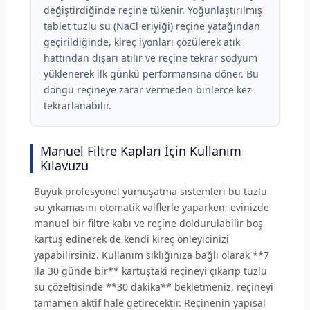
değiştirdiğinde reçine tükenir. Yoğunlaştırılmış
tablet tuzlu su (NaCl eriyiği) reçine yatağından
geçirildiğinde, kireç iyonları çözülerek atık
hattından dışarı atılır ve reçine tekrar sodyum
yüklenerek ilk günkü performansına döner. Bu
döngü reçineye zarar vermeden binlerce kez
tekrarlanabilir.
Manuel Filtre Kapları İçin Kullanım
Kılavuzu
Büyük profesyonel yumuşatma sistemleri bu tuzlu
su yıkamasını otomatik valflerle yaparken; evinizde
manuel bir filtre kabı ve reçine doldurulabilir boş
kartuş edinerek de kendi kireç önleyicinizi
yapabilirsiniz. Kullanım sıklığınıza bağlı olarak **7
ila 30 günde bir** kartuştaki reçineyi çıkarıp tuzlu
su çözeltisinde **30 dakika** bekletmeniz, reçineyi
tamamen aktif hale getirecektir. Reçinenin yapısal