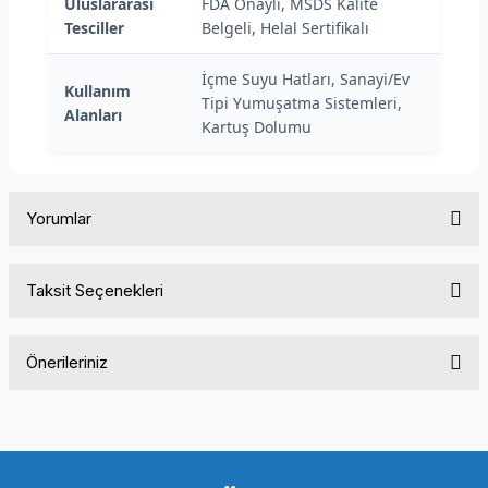
Uluslararası
FDA Onaylı, MSDS Kalite
Tesciller
Belgeli, Helal Sertifikalı
İçme Suyu Hatları, Sanayi/Ev
Kullanım
Tipi Yumuşatma Sistemleri,
Alanları
Kartuş Dolumu
Yorumlar
Taksit Seçenekleri
Bu ürüne ilk yorumu siz yapın!
Önerileriniz
Yorum Yaz
Bu ürünün fiyat bilgisi, resim, ürün açıklamalarında ve diğer
konularda yetersiz gördüğünüz noktaları öneri formunu
kullanarak tarafımıza iletebilirsiniz.
Görüş ve önerileriniz için teşekkür ederiz.