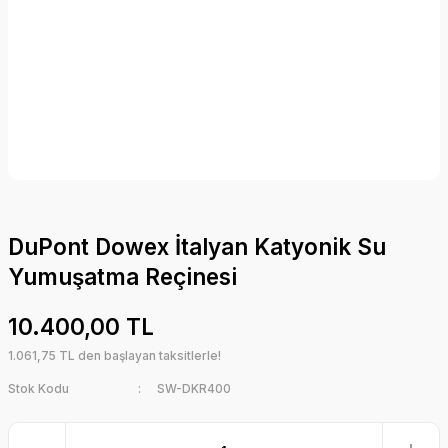
DuPont Dowex İtalyan Katyonik Su
Yumuşatma Reçinesi
10.400,00 TL
1.061,75 TL den başlayan taksitlerle!
Stok Kodu
SW-DKR400