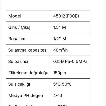
Model
45012(F90B)
Giriş / Çıkış
1.5" M
Boşaltım
1/2" M
Su arıtma kapasitesi
40m³/h
Su basıncı
0.15MPa-0.6MPa
Filtreleme doğruluğu
150μm
Su sıcaklığı
5℃-50℃
Medya PH değeri
4-13