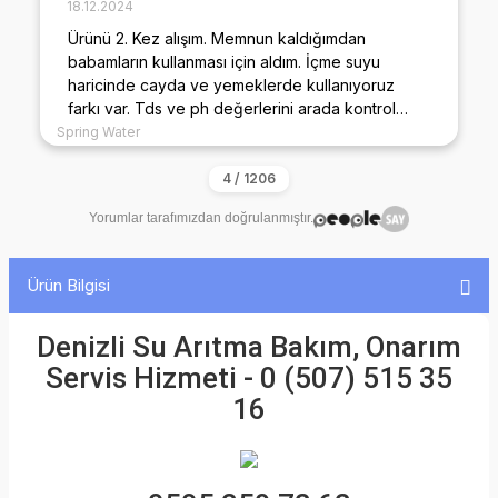
18.12.2024
Ürünü 2. Kez alışım. Memnun kaldığımdan
babamların kullanması için aldım. İçme suyu
haricinde cayda ve yemeklerde kullanıyoruz
farkı var. Tds ve ph değerlerini arada kontrol
ediyorum sürekli benzer değerde. ilkini alalı 4 yıl
Spring Water
oldu filtreleride aynı marka tercih ediyorum
ağırlığı bile diğer marka filtrelerden fazla. Şuan 3.
ariticiyida alacağım dükkanda kullanmak için.
Yorumlar tarafımızdan doğrulanmıştır.
Ürün Bilgisi
Denizli Su Arıtma Bakım, Onarım
Servis Hizmeti - 0 (507) 515 35
16