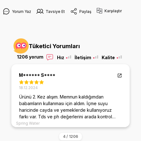
Karşılaştır
Yorum Yaz
Tavsiye Et
Paylaş
Tüketici Yorumları
1206 yorum
Hız
İletişim
Kalite
M****** S****
18.12.2024
Ürünü 2. Kez alışım. Memnun kaldığımdan
babamların kullanması için aldım. İçme suyu
haricinde cayda ve yemeklerde kullanıyoruz
farkı var. Tds ve ph değerlerini arada kontrol
ediyorum sürekli benzer değerde. ilkini alalı 4 yıl
Spring Water
oldu filtreleride aynı marka tercih ediyorum
ağırlığı bile diğer marka filtrelerden fazla. Şuan 3.