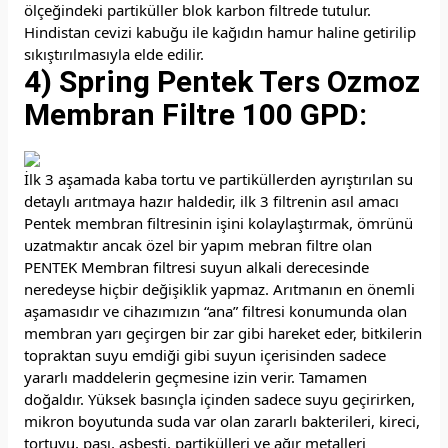
ölçeğindeki partiküller blok karbon filtrede tutulur.
Hindistan cevizi kabuğu ile kağıdın hamur haline getirilip
sıkıştırılmasıyla elde edilir.
4) Spring Pentek Ters Ozmoz
Membran Filtre 100 GPD:
İlk 3 aşamada kaba tortu ve partiküllerden ayrıştırılan su
detaylı arıtmaya hazır haldedir, ilk 3 filtrenin asıl amacı
Pentek membran filtresinin işini kolaylaştırmak, ömrünü
uzatmaktır ancak özel bir yapım mebran filtre olan
PENTEK Membran filtresi suyun alkali derecesinde
neredeyse hiçbir değişiklik yapmaz. Arıtmanın en önemli
aşamasıdır ve cihazımızın “ana” filtresi konumunda olan
membran yarı geçirgen bir zar gibi hareket eder, bitkilerin
topraktan suyu emdiği gibi suyun içerisinden sadece
yararlı maddelerin geçmesine izin verir. Tamamen
doğaldır. Yüksek basınçla içinden sadece suyu geçirirken,
mikron boyutunda suda var olan zararlı bakterileri, kireci,
tortuyu, pası, asbesti, partikülleri ve ağır metalleri