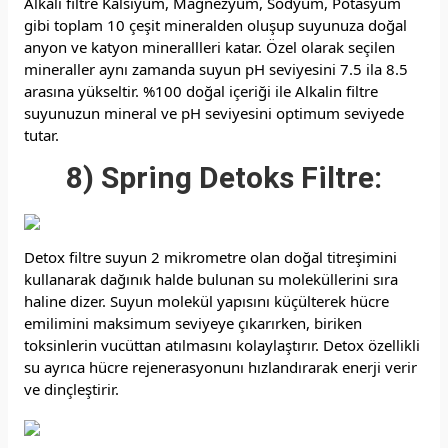
Alkali filtre Kalsiyum, Magnezyum, Sodyum, Potasyum
gibi toplam 10 çeşit mineralden oluşup suyunuza doğal
anyon ve katyon minerallleri katar. Özel olarak seçilen
mineraller aynı zamanda suyun pH seviyesini 7.5 ila 8.5
arasına yükseltir. %100 doğal içeriği ile Alkalin filtre
suyunuzun mineral ve pH seviyesini optimum seviyede
tutar.
8) Spring Detoks Filtre:
Detox filtre suyun 2 mikrometre olan doğal titreşimini
kullanarak dağınık halde bulunan su moleküllerini sıra
haline dizer. Suyun molekül yapısını küçülterek hücre
emilimini maksimum seviyeye çıkarırken, biriken
toksinlerin vucüttan atılmasını kolaylaştırır. Detox özellikli
su ayrıca hücre rejenerasyonunı hızlandırarak enerji verir
ve dinçleştirir.