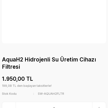
AquaH2 Hidrojenli Su Üretim Cihazı
Filtresi
1.950,00 TL
199,08 TL den başlayan taksitlerle!
Stok Kodu
SW-AQUAH2FLTR