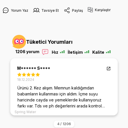
Karşılaştır
Yorum Yaz
Tavsiye Et
Paylaş
Tüketici Yorumları
1206 yorum
Hız
İletişim
Kalite
M****** S****
18.12.2024
Ürünü 2. Kez alışım. Memnun kaldığımdan
babamların kullanması için aldım. İçme suyu
haricinde cayda ve yemeklerde kullanıyoruz
farkı var. Tds ve ph değerlerini arada kontrol
ediyorum sürekli benzer değerde. ilkini alalı 4 yıl
Spring Water
oldu filtreleride aynı marka tercih ediyorum
ağırlığı bile diğer marka filtrelerden fazla. Şuan 3.