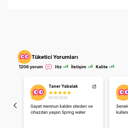
Tüketici Yorumları
1206 yorum
Hız
İletişim
Kalite
Taner Yabalak
05.02.2026
Gayet memnun kaldım siteden ve
Senele
iltre
cihazdan yaşsın Spring water
kullan
l