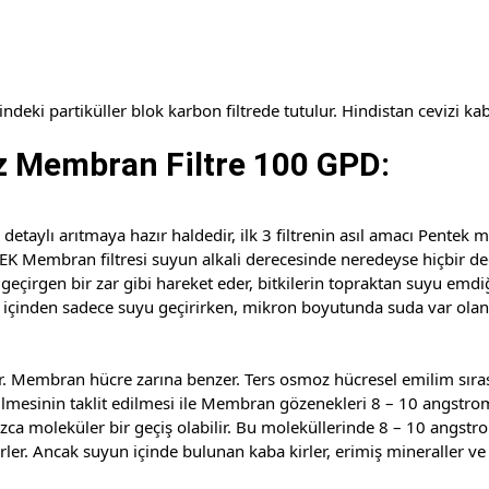
i partiküller blok karbon filtrede tutulur. Hindistan cevizi kabuğ
z Membran Filtre 100 GPD:
 detaylı arıtmaya hazır haldedir, ilk 3 filtrenin asıl amacı Pentek
EK Membran filtresi suyun alkali derecesinde neredeyse hiçbir d
eçirgen bir zar gibi hareket eder, bitkilerin topraktan suyu emdi
çinden sadece suyu geçirirken, mikron boyutunda suda var olan zara
. Membran hücre zarına benzer. Ters osmoz hücresel emilim sıras
 emilmesinin taklit edilmesi ile Membran gözenekleri 8 – 10 angstr
ca moleküler bir geçiş olabilir. Bu moleküllerinde 8 – 10 angstro
ler. Ancak suyun içinde bulunan kaba kirler, erimiş mineraller v