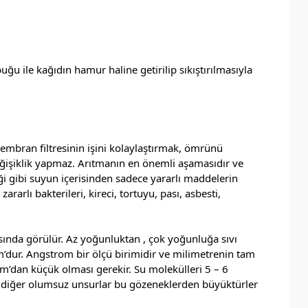
u ile kağıdın hamur haline getirilip sıkıştırılmasıyla
 membran filtresinin işini kolaylaştırmak, ömrünü
eğişiklik yapmaz. Arıtmanın en önemli aşamasıdır ve
ği gibi suyun içerisinden sadece yararlı maddelerin
rlı bakterileri, kireci, tortuyu, pası, asbesti,
ında görülür. Az yoğunluktan , çok yoğunluğa sıvı
om’dur. Angstrom bir ölçü birimidir ve milimetrenin tam
m’dan küçük olması gerekir. Su molekülleri 5 – 6
e diğer olumsuz unsurlar bu gözeneklerden büyüktürler