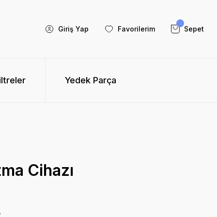
Giriş Yap
Favorilerim
Sepet
iltreler
Yedek Parça
tma Cihazı
L