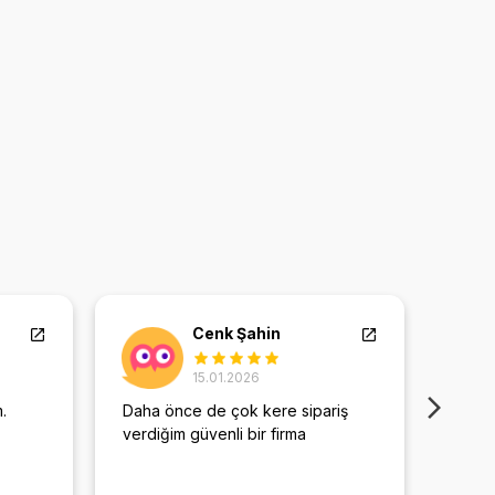
Cenk Şahin
15.01.2026
.
Daha önce de çok kere sipariş
Doğru
verdiğim güvenli bir firma
temsil