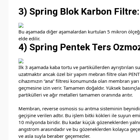
3) Spring Blok Karbon Filtre:
Bu aşamada diğer aşamalardan kurtulan 5 mikron ölçeğindek
elde edilir.
4) Spring Pentek Ters Ozmo
İlk 3 aşamada kaba tortu ve partiküllerden ayrıştırılan su
uzatmaktır ancak özel bir yapım mebran filtre olan PENT
cihazımızın “ana” filtresi konumunda olan membran yarı g
geçmesine izin verir. Tamamen doğaldır. Yüksek basınçla i
partikülleri ve ağır metalleri tamamen oranında arıtır.
Membran, reverse osmosis su arıtma sisteminin beynidir
geçişine verilen adtır. Bu işlem bitki kökleri ile suyun
10 milyonda biridir. Bu kadar küçük gözeneklerden yalnız
angstrom arasındadır ve bu gözeneklerden kolayca geçer
ve asla suyla beraber geçemezler.