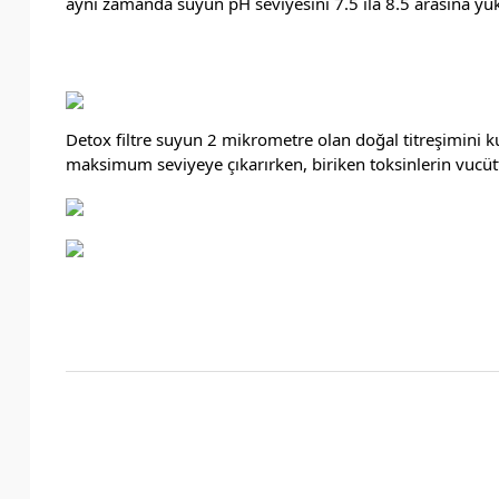
aynı zamanda suyun pH seviyesini 7.5 ila 8.5 arasına yüks
Detox filtre suyun 2 mikrometre olan doğal titreşimini k
maksimum seviyeye çıkarırken, biriken toksinlerin vucüttan