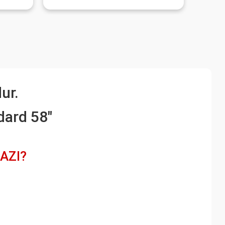
ur.
dard 58"
AZI?