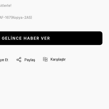
tlerle!
AF-167(Kopya-2AS)
GELİNCE HABER VER
Karşılaştır
ye Et
Paylaş