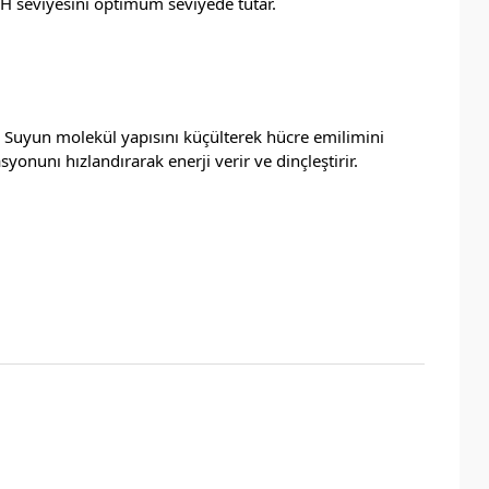
 pH seviyesini optimum seviyede tutar.
r. Suyun molekül yapısını küçülterek hücre emilimini
yonunı hızlandırarak enerji verir ve dinçleştirir.