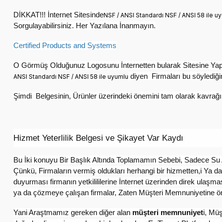
DİKKAT!!! İnternet Sitesinde
NSF / ANSI Standardı NSF / ANSI 58 ile 
Sorgulayabilirsiniz. Her Yazılana İnanmayın.
Certified Products and Systems
O Görmüş Olduğunuz Logosunu İnternetten bularak Sitesine Yapıstı
diyen Firmaları bu söylediği
ANSI Standardı NSF / ANSI 58 ile uyumlu
Şimdi Belgesinin, Ürünler üzerindeki önemini tam olarak kavra
Hizmet Yeterlilik Belgesi ve Şikayet Var Kaydı​
Bu İki konuyu Bir Başlık Altında Toplamamın Sebebi, Sadece Su 
Çünkü, Firmaların vermiş oldukları herhangi bir hizmetten,i Ya d
duyurması firmanın yetkilililerine İnternet üzerinden direk ulaşm
ya da çözmeye çalışan firmalar, Zaten Müşteri Memnuniyetine ö
Yani Araştmamız gereken diğer alan
müşteri memnuniyet
i, Mü