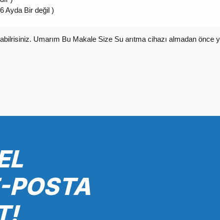
( 6 Ayda Bir değil )
anabilrisiniz. Umarım Bu Makale Size Su arıtma cihazı almadan önce 
EL
E-POSTA
T!