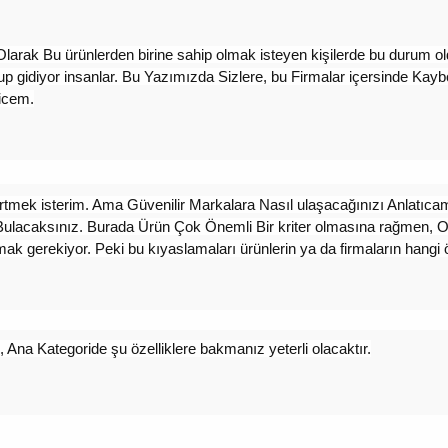
ak Bu ürünlerden birine sahip olmak isteyen kişilerde bu durum oldu
lup gidiyor insanlar. Bu Yazımızda Sizlere, bu Firmalar içersinde Ka
ricem.
rtmek isterim. Ama Güvenilir Markalara Nasıl ulaşacağınızı Anlatı
Bulacaksınız. Burada Ürün Çok Önemli Bir kriter olmasına rağmen, Ort
mak gerekiyor. Peki bu kıyaslamaları ürünlerin ya da firmaların hangi 
 Ana Kategoride şu özelliklere bakmanız yeterli olacaktır.