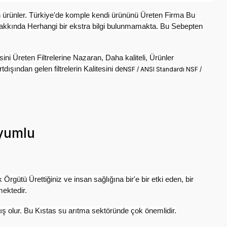
en ürünler. Türkiye'de komple kendi ürününü Üreten Firma Bu
 Hakkında Herhangi bir ekstra bilgi bulunmamakta. Bu Sebepten
ini Üreten Filtrelerine Nazaran, Daha kaliteli, Ürünler
şından gelen filtrelerin Kalitesini de
NSF / ANSI Standardı NSF /
uyumlu
rgütü Ürettiğiniz ve insan sağlığına bir'e bir etki eden, bir
ektedir.
ş olur. Bu Kıstas su arıtma sektöründe çok önemlidir.