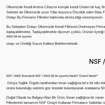
Ülkemizde Kendi Arıtma Cihazını komple kendi Üreten bir kaç fir
Sektöre de Ülkemizde uzun Yıllar boyunca Öncülük eden İhlas Fir
Dolayı Bu Firmanın Filtreleri hakkında ekstra bilgi veremiyorum.
Bu Sebepten Dolayı Ülkemizde Kendi Filtresini Üretmeyen Firmaların
toplayabilmekte, Toplayabilmekte diyorum çünkü, Ürünün İçeriği ko
ANSI 58 ile uyumlu
onayı ve Ürettiği Suyun Kalitesi Belirlemektedir.
NSF /
NSF / ANSI Standardı NSF / ANSI 58 ile uyumlu Nedir? Önemi Nedir?​
Dünya Sağlık Örgütü tarafıondan insan sağlığına bir'e bir etki ede
ürünü bulunduğu sektörü göz önünde bulundurarak oratalama 50 il
Doğal Olarak bu Belgeyi Alan Bir Ürün, İnsan sağlığına bir zara
Filtrelerinin tamamını NSF Onaylı Kullanan Firmaların Sattıkları 