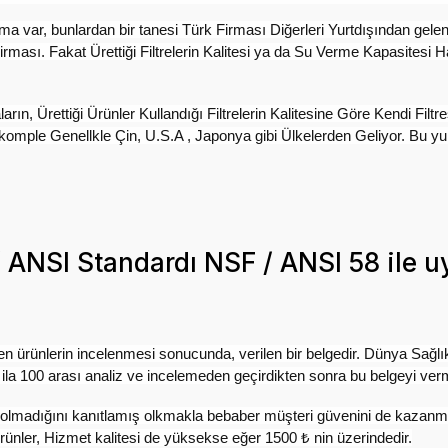
ma var, bunlardan bir tanesi Türk Firması Diğerleri Yurtdışından gel
ması. Fakat Ürettiği Filtrelerin Kalitesi ya da Su Verme Kapasitesi
, Ürettiği Ürünler Kullandığı Filtrelerin Kalitesine Göre Kendi Filtres
mple Genellkle Çin, U.S.A , Japonya gibi Ülkelerden Geliyor. Bu yurtdı
 ANSI Standardı NSF / ANSI 58 ile 
n ürünlerin incelenmesi sonucunda, verilen bir belgedir. Dünya Sağlık Ö
a 100 arası analiz ve incelemeden geçirdikten sonra bu belgeyi verm
rı olmadığını kanıtlamış olkmakla bebaber müşteri güvenini de kazanmı
ürünler, Hizmet kalitesi de yüksekse eğer 1500 ₺ nin üzerindedir.