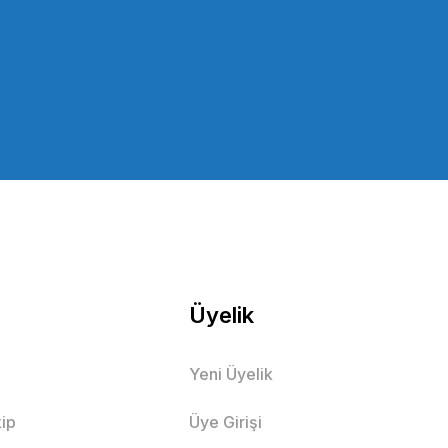
Üyelik
Yeni Üyelik
ip
Üye Girişi