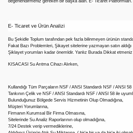
değerlendirmeniz gereken bir başka alan. E- Ticaret Platformları.
E- Ticaret ve Ürün Analizi​
Bu Şekidle Toplum tarafından pek fazla bilinmeyen ürünün standart
Fakat Bazı Problemleri, Şikayet sitelerine yazmayan satın aldığı
Şiklayet yorumları kadar önemldir. Yanlız Burada Dikkat etmen
KISACASI Su Arıtma Cihazı Alırken,
Kullandığı Tüm Parçaların NSF / ANSI Standardı NSF / ANSI 58 il
Tankının Çelik ve NSF / ANSI Standardı NSF / ANSI 58 ile uyum
Bulunduğunuz Bölgede Servis Hizmetinin Olup Olmadığına,
Müşteri Yorumlarına,
Firmanın Kurumsal Bir Firma Olmasına,
Sitelerinde Su Analiz Raporlarının olup olmadığına,
7/24 Destek verip vermediklerine,
Aldığınız Ürünün Atık Su Miktarına, ( bir'e bir ya da bir'e iki olmalı