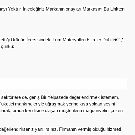
yı Yoktur. İnlceleğiniz Markanın onayları Markasını Bu Linkten
tiği Ürünün İçersisindeki Tüm Materyalleri Filtreler Dahil
NSF /
r çünkü:
 sektörlere de, geniş Bir Yelpazede değerlendirmek istemem,
, Tüketici mahkmeleriyle uğraşmak yerine kısa yoldan sesini
 alarak, orada kendisine ulaşan müşterilerin mağduriyetini çözen
eğerlendirirseniz yanılırsınız. Firmanın vermiş olduğu hizmeti