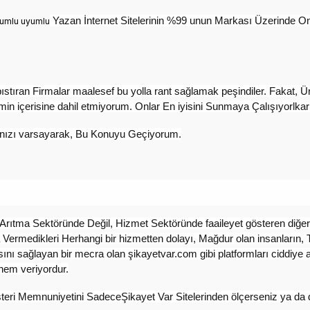
Yazan İnternet Sitelerinin %99 unun Markası Üzerinde Ona
uyumlu uyumlu
ran Firmalar maalesef bu yolla rant sağlamak peşindiler. Fakat, Üret
min içerisine dahil etmiyorum. Onlar En iyisini Sunmaya Çalışıyorlka
ğınızı varsayarak, Bu Konuyu Geçiyorum.
Arıtma Sektöründe Değil, Hizmet Sektöründe faaileyet gösteren diğer
a Vermedikleri Herhangi bir hizmetten dolayı, Mağdur olan insanların
asını sağlayan bir mecra olan şikayetvar.com gibi platformları ciddiye
nem veriyordur.
şteri Memnuniyetini SadeceŞikayet Var Sitelerinden ölçerseniz ya da d